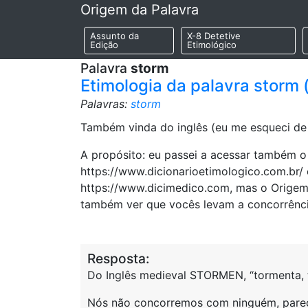
Origem da Palavra
Assunto da
X-8 Detetive
Edição
Etimológico
Palavra
storm
Etimologia da palavra storm
Palavras:
storm
Também vinda do inglês (eu me esqueci de c
A propósito: eu passei a acessar também o 
https://www.dicionarioetimologico.com.br/ 
https://www.dicimedico.com, mas o Origem 
também ver que vocês levam a concorrênci
Resposta:
Do Inglês medieval STORMEN, “tormenta, 
Nós não concorremos com ninguém, parece