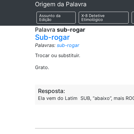
Origem da Palavra
Assunto da
X-8 Detetive
Edição
Etimológico
Palavra
sub-rogar
Sub-rogar
Palavras:
sub-rogar
Trocar ou substituir.
Grato.
Resposta:
Ela vem do Latim SUB, “abaixo”, mais ROGA