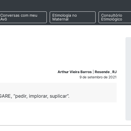
Conversas com meu
Etimologia no
Consultório
Avô
Maternal
Etimológico
Arthur Vieira Barros
|
Resende
,
RJ
9 de setembro de 2021
RE, “pedir, implorar, suplicar”.