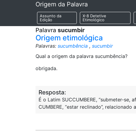
Origem da Palavra
Assunto da
X-8 Detetive
Edição
Etimológico
Palavra
sucumbir
Origem etimológica
Palavras:
sucumbência
,
sucumbir
Qual a origem da palavra sucumbência?
obrigada.
Resposta:
É o Latim SUCCUMBERE, “submeter-se, afun
CUMBERE, “estar reclinado”, relacionado a