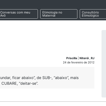
Conversas com meu
Etimologia no
Consultório
Avô
Maternal
Etimológico
Priscilla
|
Niterói
,
RJ
24 de fevereiro de 2012
dar, ficar abaixo”, de SUB-, “abaixo”, mais
 CUBARE, “deitar-se”.