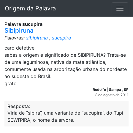
Origem da Palavra
Palavra
sucupira
Sibipiruna
Palavras:
sibipiruna
,
sucupira
caro detetive,
sabes a origem e significado de SIBIPIRUNA? Trata-se
de uma leguminosa, nativa da mata atlântica,
comumente usada na arborização urbana do nordeste
ao sudeste do Brasil.
grato
Rodolfo
|
Sampa
,
SP
8 de agosto de 2011
Resposta:
Viria de “sibira”, uma variante de “sucupira”, do Tupi
SEWI’PIRA, o nome da árvore.