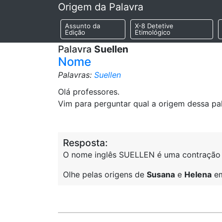
Origem da Palavra
Assunto da
X-8 Detetive
Edição
Etimológico
Palavra
Suellen
Nome
Palavras:
Suellen
Olá professores.
Vim para perguntar qual a origem dessa pa
Resposta:
O nome inglês SUELLEN é uma contração
Olhe pelas origens de
Susana
e
Helena
em