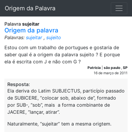
Origem da Palavra
Palavra
sujeitar
Origem da palavra
Palavras:
sujeitar
,
sujeito
Estou com um trabalho de portugues e gostaria de
saber qual é a origem da palavra sujeito ? E porque
ela é escrita com J e não com G ?
Patricia
|
são paulo
,
SP
16 de março de 2011
Resposta:
Ela deriva do Latim SUBJECTUS, particípio passado
de SUBICERE, “colocar sob, abaixo de”, formado
por SUB-, “sob”, mais a forma combinante de
JACERE, “lançar, atirar”.
Naturalmente, “sujeitar” tem a mesma origtem.