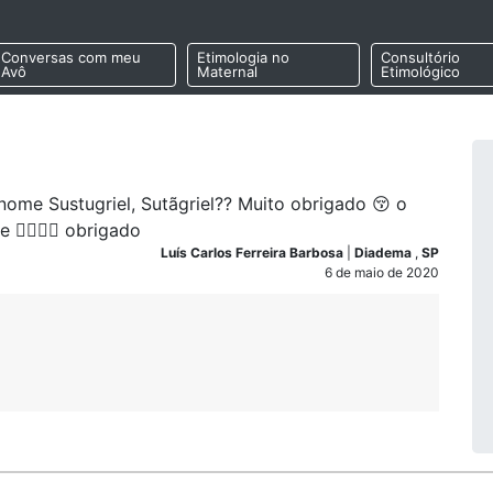
Conversas com meu
Etimologia no
Consultório
Avô
Maternal
Etimológico
me Sustugriel, Sutãgriel?? Muito obrigado 😚 o
e ✌🏾✌🏾 obrigado
Luís Carlos Ferreira Barbosa
|
Diadema
,
SP
6 de maio de 2020