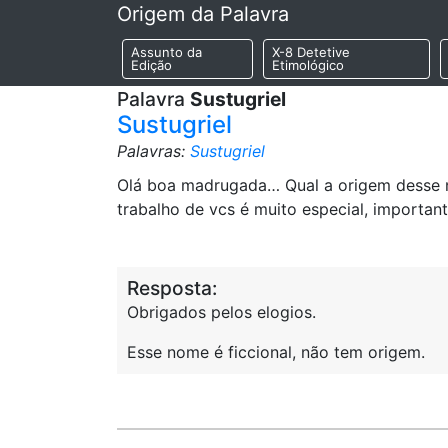
Origem da Palavra
Assunto da
X-8 Detetive
Edição
Etimológico
Palavra
Sustugriel
Sustugriel
Palavras:
Sustugriel
Olá boa madrugada… Qual a origem desse no
trabalho de vcs é muito especial, important
Resposta:
Obrigados pelos elogios.
Esse nome é ficcional, não tem origem.