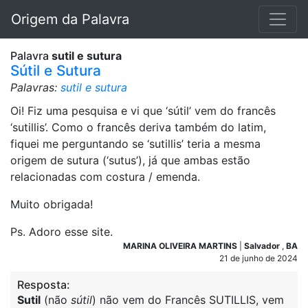
Origem da Palavra
Palavra
sutil e sutura
Sútil e Sutura
Palavras:
sutil e sutura
Oi! Fiz uma pesquisa e vi que ‘sútil’ vem do francês
‘sutillis’. Como o francês deriva também do latim,
fiquei me perguntando se ‘sutillis’ teria a mesma
origem de sutura (‘sutus’), já que ambas estão
relacionadas com costura / emenda.
Muito obrigada!
Ps. Adoro esse site.
MARINA OLIVEIRA MARTINS
|
Salvador
,
BA
21 de junho de 2024
Resposta:
Sutil
(não
sútil
) não vem do Francês SUTILLIS, vem