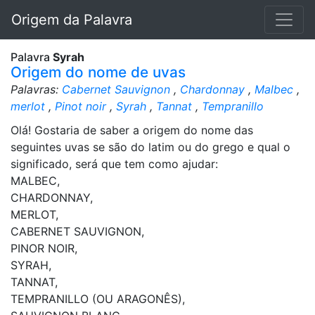
Origem da Palavra
Palavra
Syrah
Origem do nome de uvas
Palavras:
Cabernet Sauvignon
,
Chardonnay
,
Malbec
,
merlot
,
Pinot noir
,
Syrah
,
Tannat
,
Tempranillo
Olá! Gostaria de saber a origem do nome das
seguintes uvas se são do latim ou do grego e qual o
significado, será que tem como ajudar:
MALBEC,
CHARDONNAY,
MERLOT,
CABERNET SAUVIGNON,
PINOR NOIR,
SYRAH,
TANNAT,
TEMPRANILLO (OU ARAGONÊS),