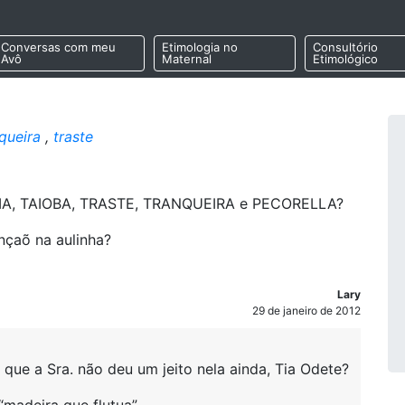
Conversas com meu
Etimologia no
Consultório
Avô
Maternal
Etimológico
queira
,
traste
BUIA, TAIOBA, TRASTE, TRANQUEIRA e PECORELLA?
çaõ na aulinha?
Lary
29 de janeiro de 2012
 que a Sra. não deu um jeito nela ainda, Tia Odete?