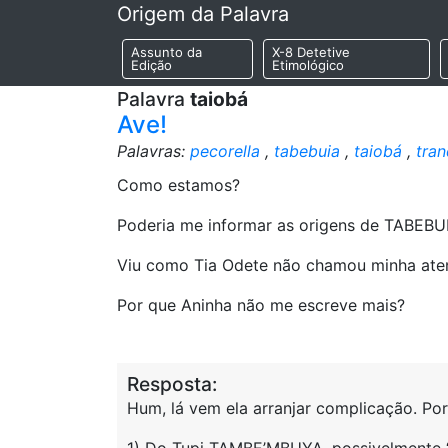
Origem da Palavra
Assunto da
X-8 Detetive
Edição
Etimológico
Palavra
taiobá
Ave!
Palavras:
pecorella
,
tabebuia
,
taiobá
,
tran
Como estamos?
Poderia me informar as origens de TABE
Viu como Tia Odete não chamou minha aten
Por que Aninha não me escreve mais?
Resposta:
Hum, lá vem ela arranjar complicação. Por