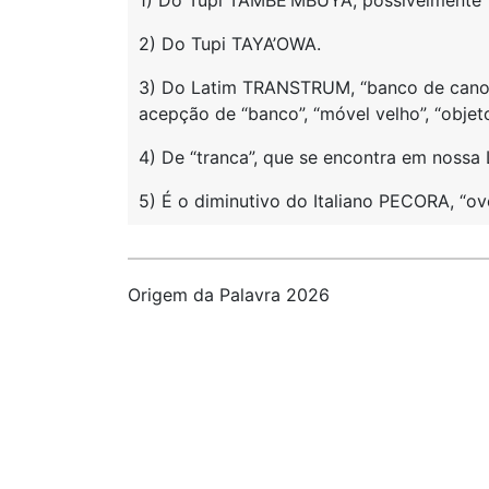
1) Do Tupi TAMBE’MBUYA, possivelmente “
2) Do Tupi TAYA’OWA.
3) Do Latim TRANSTRUM, “banco de canoa”
acepção de “banco”, “móvel velho”, “objeto
4) De “tranca”, que se encontra em nossa 
5) É o diminutivo do Italiano PECORA, “ov
Origem da Palavra 2026