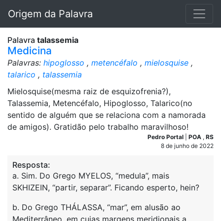
Origem da Palavra
Palavra
talassemia
Medicina
Palavras:
hipoglosso
,
metencéfalo
,
mielosquise
,
talarico
,
talassemia
Mielosquise(mesma raiz de esquizofrenia?),
Talassemia, Metencéfalo, Hipoglosso, Talarico(no
sentido de alguém que se relaciona com a namorada
de amigos). Gratidão pelo trabalho maravilhoso!
Pedro Portal
|
POA
,
RS
8 de junho de 2022
Resposta:
a. Sim. Do Grego MYELOS, “medula”, mais
SKHIZEIN, “partir, separar”. Ficando esperto, hein?
b. Do Grego THÁLASSA, “mar”, em alusão ao
Mediterrâneo, em cujas margens meridionais a