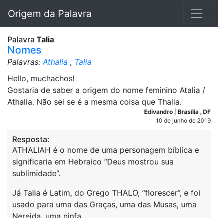
Origem da Palavra
Palavra
Talia
Nomes
Palavras:
Athalia
,
Talia
Hello, muchachos!
Gostaria de saber a origem do nome feminino Atalia /
Athalia. Não sei se é a mesma coisa que Thalia.
Edivandro
|
Brasília
,
DF
10 de junho de 2019
Resposta:
ATHALIAH é o nome de uma personagem bíblica e
significaria em Hebraico “Deus mostrou sua
sublimidade”.
Já Talia é Latim, do Grego THALO, “florescer”, e foi
usado para uma das Graças, uma das Musas, uma
Nereida, uma ninfa.