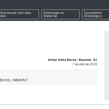
Conversas com meu
Etimologia no
Consultório
Avô
Maternal
Etimológico
Arthur Vieira Barros
|
Resende
,
RJ
7 de abril de 2023
roto, rebento”.