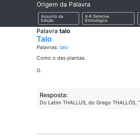
Origem da Palavra
Assunto da
X-8 Detetive
Edição
Etimológico
Palavra
talo
Talo
Palavras:
talo
Como o das plantas.
G.
Resposta:
Do Latim THALLUS, do Grego THALLÓS, “b