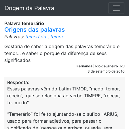
Origem da Palavra
Palavra
temerário
Origens das palavras
Palavras:
temerário
,
temor
Gostaria de saber a origem das palavras temerário e
temor… e saber o porque da diferença de seus
significados
Fernanda
|
Rio de janeiro
,
RJ
3 de setembro de 2010
Resposta:
Essas palavras vêm do Latim TIMOR, “medo, temor,
receio”, que se relaciona ao verbo TIMERE, “recear,
ter medo”.
“Temerário” foi feito ajuntando-se o sufixo -ARIUS,
usado para formar adjetivos, para passar o
significado de “pessoa que arrisca, ousada, sem