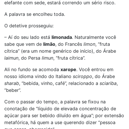
elefante com sede, estará correndo um sério risco.
A palavra se encolheu toda.
O detetive prosseguiu:
– Aí do seu lado está
limonada
. Naturalmente você
sabe que vem de
limão
, do Francês
limon
, “fruta
cítrica” (era um nome genérico de início), do Árabe
laimun
, do Persa
limun
, “fruta cítrica”.
Ali no fundo se acomoda
xarope
. Você entrou em
nosso idioma vindo do Italiano
sciroppo
, do Árabe
sharab
, “bebida, vinho, café”, relacionado a
sciariba
,
“beber”.
Com o passar do tempo, a palavra se fixou na
conotação de “líquido de elevada concentração de
açúcar para ser bebido diluído em água”; por extensão
metafórica, há quem a use querendo dizer “pessoa