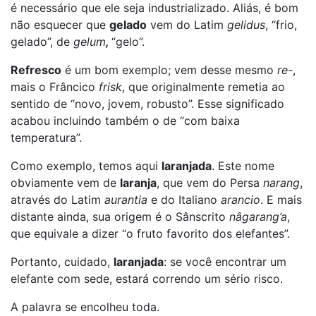
é necessário que ele seja industrializado. Aliás, é bom
não esquecer que
gelado
vem do Latim
gelidus
, “frio,
gelado”, de
gelum
,
“gelo”.
Refresco
é um bom exemplo; vem desse mesmo
re-
,
mais o Frâncico
frisk
, que originalmente remetia ao
sentido de “novo, jovem, robusto”. Esse significado
acabou incluindo também o de “com baixa
temperatura”.
Como exemplo, temos aqui
laranjada
. Este nome
obviamente vem de
laranja
, que vem do Persa
narang
,
através do Latim
aurantia
e do Italiano
arancio
. E mais
distante ainda, sua origem é o Sânscrito
nâgarang’a
,
que equivale a dizer “o fruto favorito dos elefantes”.
Portanto, cuidado,
laranjada
: se você encontrar um
elefante com sede, estará correndo um sério risco.
A palavra se encolheu toda.