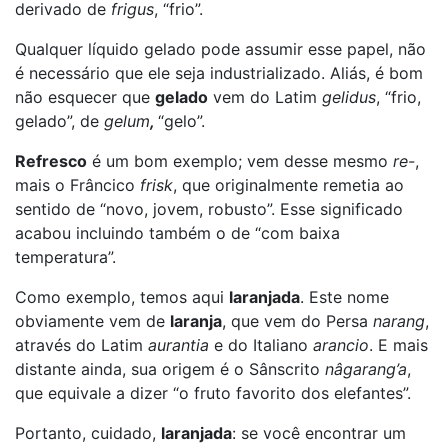
derivado de
frigus
, “frio”.
Qualquer líquido gelado pode assumir esse papel, não
é necessário que ele seja industrializado. Aliás, é bom
não esquecer que
gelado
vem do Latim
gelidus
, “frio,
gelado”, de
gelum
,
“gelo”.
Refresco
é um bom exemplo; vem desse mesmo
re-
,
mais o Frâncico
frisk
, que originalmente remetia ao
sentido de “novo, jovem, robusto”. Esse significado
acabou incluindo também o de “com baixa
temperatura”.
Como exemplo, temos aqui
laranjada
. Este nome
obviamente vem de
laranja
, que vem do Persa
narang
,
através do Latim
aurantia
e do Italiano
arancio
. E mais
distante ainda, sua origem é o Sânscrito
nâgarang’a
,
que equivale a dizer “o fruto favorito dos elefantes”.
Portanto, cuidado,
laranjada
: se você encontrar um