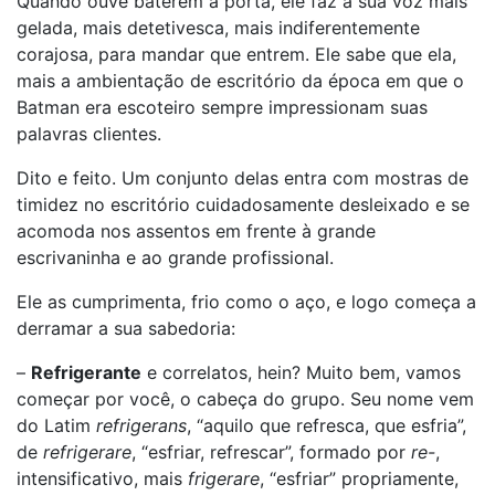
Quando ouve baterem à porta, ele faz a sua voz mais
gelada, mais detetivesca, mais indiferentemente
corajosa, para mandar que entrem. Ele sabe que ela,
mais a ambientação de escritório da época em que o
Batman era escoteiro sempre impressionam suas
palavras clientes.
Dito e feito. Um conjunto delas entra com mostras de
timidez no escritório cuidadosamente desleixado e se
acomoda nos assentos em frente à grande
escrivaninha e ao grande profissional.
Ele as cumprimenta, frio como o aço, e logo começa a
derramar a sua sabedoria:
–
Refrigerante
e correlatos, hein? Muito bem, vamos
começar por você, o cabeça do grupo. Seu nome vem
do Latim
refrigerans
, “aquilo que refresca, que esfria”,
de
refrigerare
, “esfriar, refrescar”, formado por
re-
,
intensificativo, mais
frigerare
, “esfriar” propriamente,