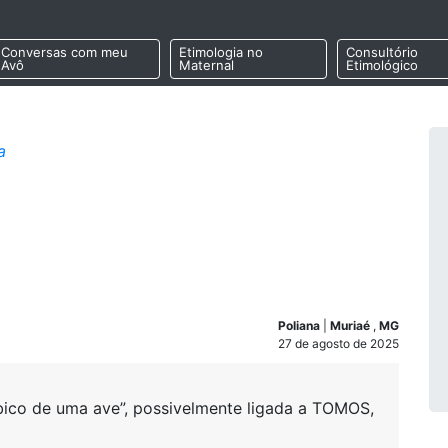
Conversas com meu
Etimologia no
Consultório
Avô
Maternal
Etimológico
a
Poliana
|
Muriaé
,
MG
27 de agosto de 2025
bico de uma ave”, possivelmente ligada a TOMOS,