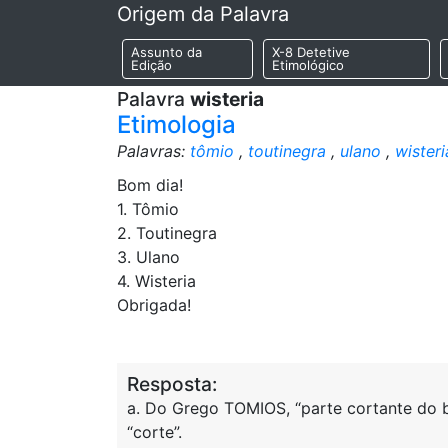
Origem da Palavra
Assunto da
X-8 Detetive
Edição
Etimológico
Palavra
wisteria
Etimologia
Palavras:
tômio
,
toutinegra
,
ulano
,
wisteri
Bom dia!
1. Tômio
2. Toutinegra
3. Ulano
4. Wisteria
Obrigada!
Resposta:
a. Do Grego TOMIOS, “parte cortante do 
“corte”.