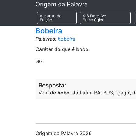
Origem da Palavra
Assunto da
X-8 Detetive
Edição
Etimológico
Bobeira
Palavras:
bobeira
Caráter do que é bobo.
GG.
Resposta:
Vem de
bobo
, do Latim BALBUS, “gago’, 
Origem da Palavra 2026