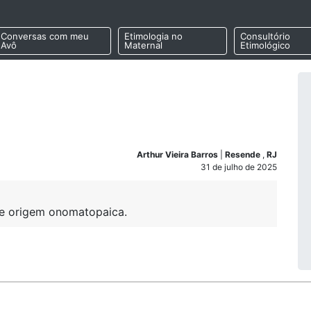
Conversas com meu
Etimologia no
Consultório
Avô
Maternal
Etimológico
Arthur Vieira Barros
|
Resende
,
RJ
31 de julho de 2025
de origem onomatopaica.