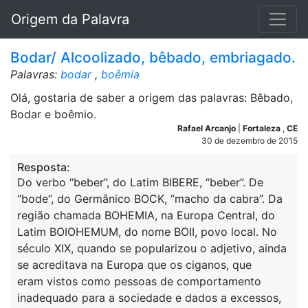
Origem da Palavra
Bodar/ Alcoolizado, bêbado, embriagado.
Palavras:
bodar
,
boêmia
Olá, gostaria de saber a origem das palavras: Bêbado,
Bodar e boêmio.
Rafael Arcanjo
|
Fortaleza
,
CE
30 de dezembro de 2015
Resposta:
Do verbo “beber”, do Latim BIBERE, “beber”. De
“bode”, do Germânico BOCK, “macho da cabra”. Da
região chamada BOHEMIA, na Europa Central, do
Latim BOIOHEMUM, do nome BOII, povo local. No
século XIX, quando se popularizou o adjetivo, ainda
se acreditava na Europa que os ciganos, que
eram vistos como pessoas de comportamento
inadequado para a sociedade e dados a excessos,