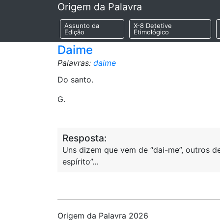
Origem da Palavra
Assunto da
X-8 Detetive
Edição
Etimológico
Daime
Palavras:
daime
Do santo.
G.
Resposta:
Uns dizem que vem de “dai-me”, outros de
espírito”…
Origem da Palavra 2026