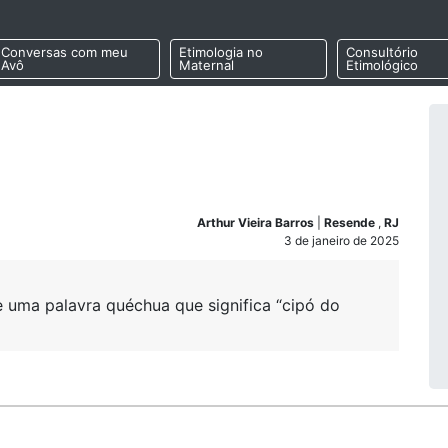
Conversas com meu
Etimologia no
Consultório
Avô
Maternal
Etimológico
Arthur Vieira Barros
|
Resende
,
RJ
3 de janeiro de 2025
 uma palavra quéchua que significa “cipó do