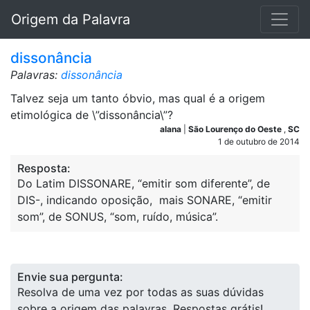
Origem da Palavra
dissonância
Palavras:
dissonância
Talvez seja um tanto óbvio, mas qual é a origem
etimológica de \”dissonância\”?
alana
|
São Lourenço do Oeste
,
SC
1 de outubro de 2014
Resposta:
Do Latim DISSONARE, “emitir som diferente”, de
DIS-, indicando oposição, mais SONARE, “emitir
som”, de SONUS, “som, ruído, música”.
Envie sua pergunta:
Resolva de uma vez por todas as suas dúvidas
sobre a origem das palavras. Respostas grátis!