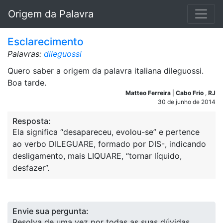
Origem da Palavra
Esclarecimento
Palavras:
dileguossi
Quero saber a origem da palavra italiana dileguossi.
Boa tarde.
Matteo Ferreira
|
Cabo Frio
,
RJ
30 de junho de 2014
Resposta:
Ela significa “desapareceu, evolou-se” e pertence
ao verbo DILEGUARE, formado por DIS-, indicando
desligamento, mais LIQUARE, “tornar líquido,
desfazer”.
Envie sua pergunta:
Resolva de uma vez por todas as suas dúvidas