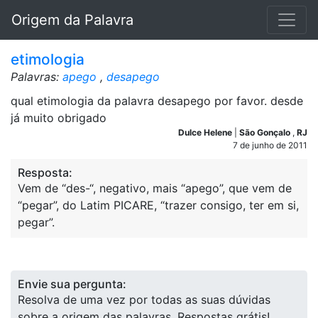
Origem da Palavra
etimologia
Palavras:
apego
,
desapego
qual etimologia da palavra desapego por favor. desde
já muito obrigado
Dulce Helene
|
São Gonçalo
,
RJ
7 de junho de 2011
Resposta:
Vem de “des-“, negativo, mais “apego”, que vem de
“pegar”, do Latim PICARE, “trazer consigo, ter em si,
pegar”.
Envie sua pergunta:
Resolva de uma vez por todas as suas dúvidas
sobre a origem das palavras. Respostas grátis!