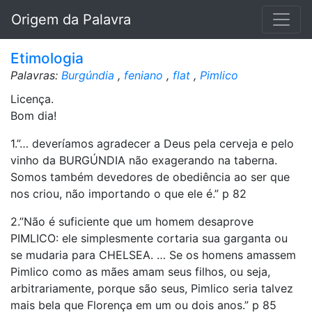
Origem da Palavra
Etimologia
Palavras:
Burgúndia
,
feniano
,
flat
,
Pimlico
Licença.
Bom dia!
1.”… deveríamos agradecer a Deus pela cerveja e pelo
vinho da BURGÚNDIA não exagerando na taberna.
Somos também devedores de obediência ao ser que
nos criou, não importando o que ele é.” p 82
2.”Não é suficiente que um homem desaprove
PIMLICO: ele simplesmente cortaria sua garganta ou
se mudaria para CHELSEA. … Se os homens amassem
Pimlico como as mães amam seus filhos, ou seja,
arbitrariamente, porque são seus, Pimlico seria talvez
mais bela que Florença em um ou dois anos.” p 85