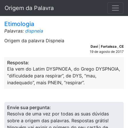
Origem da Palavra
Etimologia
Palavras:
dispneia
Origem da palavra Dispneia
Davi
|
Fortaleza
,
CE
19 de agosto de 2017
Resposta:
Ela vem do Latim DYSPNOEA, do Grego DYSPNOIA,
“dificuldade para respirar”, de DYS, “mau,
inadequado”, mais PNEIN, “respirar”.
Envie sua pergunta:
Resolva de uma vez por todas as suas dúvidas
sobre a origem das palavras. Respostas grátis!
Ninguém vai exigir o número do seu cartão de