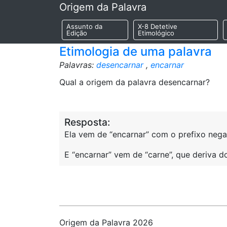
Origem da Palavra
Assunto da
X-8 Detetive
Edição
Etimológico
Etimologia de uma palavra
Palavras:
desencarnar
,
encarnar
Qual a origem da palavra desencarnar?
Resposta:
Ela vem de “encarnar” com o prefixo negat
E “encarnar” vem de “carne”, que deriva d
Origem da Palavra 2026