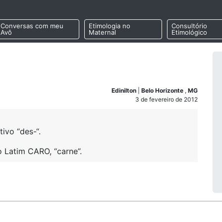
Conversas com meu
Etimologia no
Consultório
Avô
Maternal
Etimológico
Edinilton
|
Belo Horizonte
,
MG
3 de fevereiro de 2012
ivo “des-“.
o Latim CARO, “carne”.