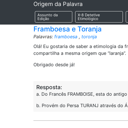
Origem da Palavra
Assunto da
X-8 Detetive
Edição
Etimológico
Framboesa e Toranja
Palavras:
framboesa
,
toronja
Olá! Eu gostaria de saber a etimologia da f
compartilha a mesma origem que “laranja”.
Obrigado desde já!
Resposta:
a. Do Francês FRAMBOISE, esta do antigo
b. Provém do Persa TURANJ através do 