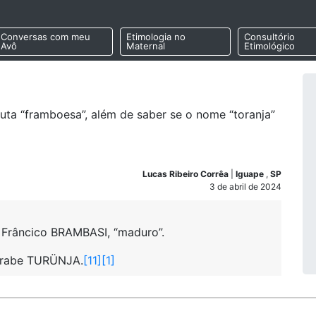
Conversas com meu
Etimologia no
Consultório
Avô
Maternal
Etimológico
ruta “framboesa”, além de saber se o nome “toranja”
Lucas Ribeiro Corrêa
|
Iguape
,
SP
3 de abril de 2024
 Frâncico BRAMBASI, “maduro”.
Árabe TURÜNJA.
[11]
[1]