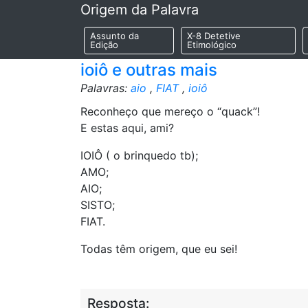
Origem da Palavra
Assunto da
X-8 Detetive
Edição
Etimológico
ioiô e outras mais
Palavras:
aio
,
FIAT
,
ioiô
Reconheço que mereço o “quack”!
E estas aqui, ami?
IOIÔ ( o brinquedo tb);
AMO;
AIO;
SISTO;
FIAT.
Todas têm origem, que eu sei!
Resposta: