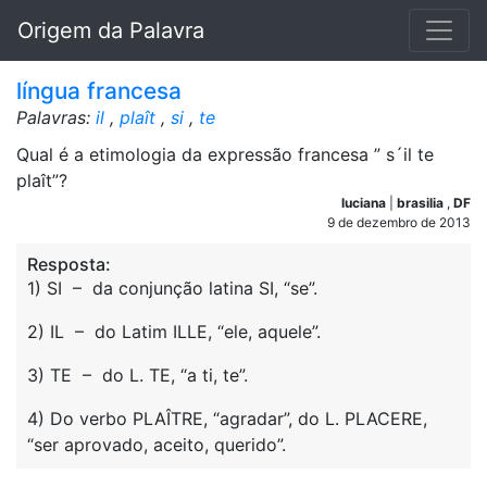
Origem da Palavra
língua francesa
Palavras:
il
,
plaît
,
si
,
te
Qual é a etimologia da expressão francesa ” s´il te
plaît”?
luciana
|
brasilia
,
DF
9 de dezembro de 2013
Resposta:
1) SI – da conjunção latina SI, “se”.
2) IL – do Latim ILLE, “ele, aquele”.
3) TE – do L. TE, “a ti, te”.
4) Do verbo PLAÎTRE, “agradar”, do L. PLACERE,
“ser aprovado, aceito, querido”.