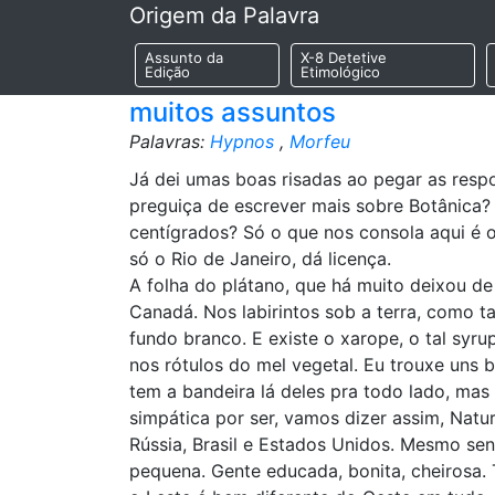
Origem da Palavra
Assunto da
X-8 Detetive
Edição
Etimológico
muitos assuntos
Palavras:
Hypnos
,
Morfeu
Já dei umas boas risadas ao pegar as respo
preguiça de escrever mais sobre Botânica?
centígrados? Só o que nos consola aqui é o
só o Rio de Janeiro, dá licença.
A folha do plátano, que há muito deixou de
Canadá. Nos labirintos sob a terra, como ta
fundo branco. E existe o xarope, o tal syrup
nos rótulos do mel vegetal. Eu trouxe uns
tem a bandeira lá deles pra todo lado, mas
simpática por ser, vamos dizer assim, Nat
Rússia, Brasil e Estados Unidos. Mesmo se
pequena. Gente educada, bonita, cheirosa.