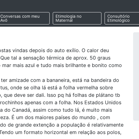
Conversas com meu
Etimologia no
Consultório
Avô
Maternal
Etimológico
stas vindas depois do auto exílio. O calor deu
 Que tal a sensação térmica de aprox. 50 graus
 mar mais azul e tudo mais brilhante e bonito como
 ter amizade com a bananeira, está na bandeira do
tus, onde se olha lá está a folha vermelha sobre
, que deve ser dali. Isso pq há folhas de plátano tb
 brochinhos apenas com a folha. Nos Estados Unidos
 a do Canadá, assim como tudo lá, é muito mais
ureza. É um dos maiores países do mundo , com
ndo de grande extenção a população é relativamente
 Tendo um formato horizontal em relação aos polos,