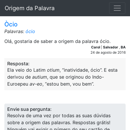
Origem da Palavra
Òcio
Palavras:
ócio
Olá, gostaria de saber a origem da palavra ócio.
Carol
|
Salvador
,
BA
24 de agosto de 2016
Resposta:
Ela veio do Latim
otium
, “inatividade, ócio”. E esta
derivou de
autium
, que se originou do Indo-
Euroepeu
av-eo
, “estou bem, vou bem”.
Envie sua pergunta:
Resolva de uma vez por todas as suas dúvidas
sobre a origem das palavras. Respostas grátis!
Ninguém vai exigir o número do seu cartão de