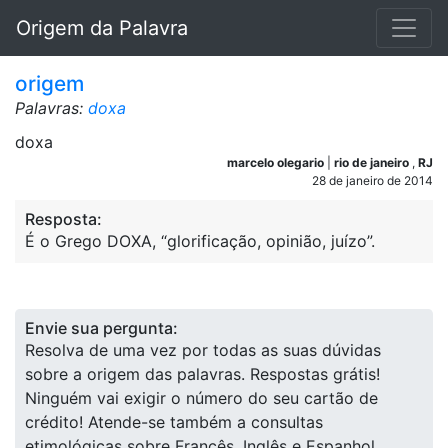
Origem da Palavra
origem
Palavras:
doxa
doxa
marcelo olegario
|
rio de janeiro
,
RJ
28 de janeiro de 2014
Resposta:
É o Grego DOXA, “glorificação, opinião, juízo”.
Envie sua pergunta:
Resolva de uma vez por todas as suas dúvidas
sobre a origem das palavras. Respostas grátis!
Ninguém vai exigir o número do seu cartão de
crédito! Atende-se também a consultas
etimológicas sobre Francês, Inglês e Espanhol.