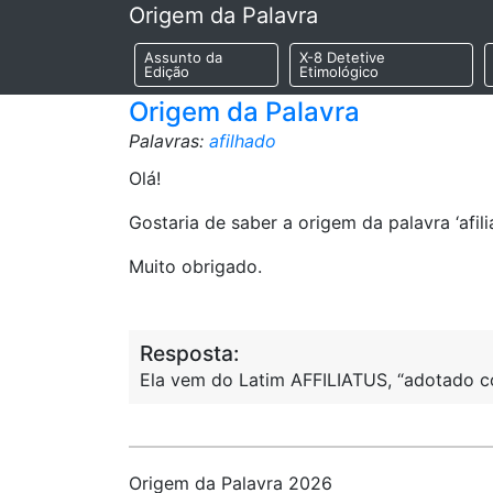
Origem da Palavra
Assunto da
X-8 Detetive
Edição
Etimológico
Origem da Palavra
Palavras:
afilhado
Olá!
Gostaria de saber a origem da palavra ‘afili
Muito obrigado.
Resposta:
Ela vem do Latim AFFILIATUS, “adotado como
Origem da Palavra 2026