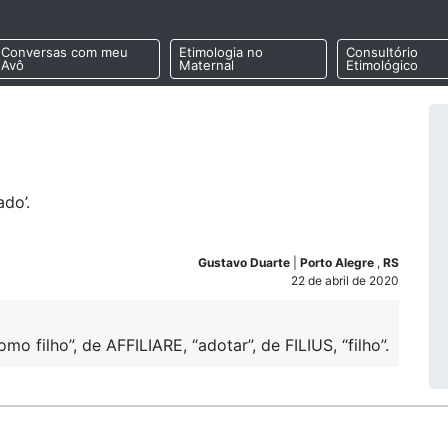
Conversas com meu
Etimologia no
Consultório
Avô
Maternal
Etimológico
ado’.
Gustavo Duarte
|
Porto Alegre
,
RS
22 de abril de 2020
 filho”, de AFFILIARE, “adotar”, de FILIUS, “filho”.