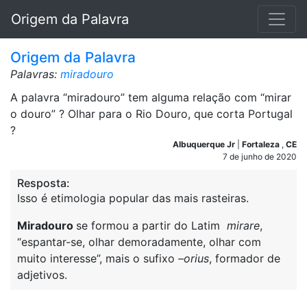
Origem da Palavra
Origem da Palavra
Palavras:
miradouro
A palavra “miradouro” tem alguma relação com “mirar
o douro” ? Olhar para o Rio Douro, que corta Portugal
?
Albuquerque Jr
|
Fortaleza
,
CE
7 de junho de 2020
Resposta:
Isso é etimologia popular das mais rasteiras.
Miradouro
se formou a partir do Latim
mirare
,
“espantar-se, olhar demoradamente, olhar com
muito interesse”, mais o sufixo
–orius
, formador de
adjetivos.