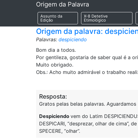
Origem da Palavra
Assunto da
X-8 Detetive
Edição
Etimológico
Origem da palavra: despicie
Palavras:
despiciendo
Bom dia a todos.
Por gentileza, gostaria de saber qual é a o
Muito obrigado.
Obs.: Acho muito admirável o trabalho real
Resposta:
Gratos pelas belas palavras. Aguardamos
Despiciendo
vem do Latim DESPICIENDUS,
DESPICARI, “desprezar, olhar de cima”, de
SPECERE, “olhar”.