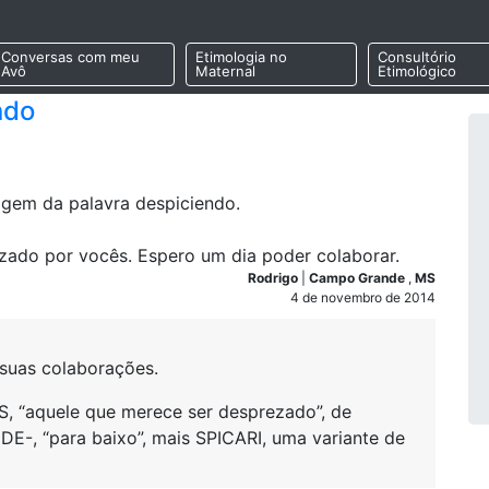
Conversas com meu
Etimologia no
Consultório
Avô
Maternal
Etimológico
ndo
rigem da palavra despiciendo.
izado por vocês. Espero um dia poder colaborar.
Rodrigo
|
Campo Grande
,
MS
4 de novembro de 2014
 suas colaborações.
 “aquele que merece ser desprezado”, de
 DE-, “para baixo”, mais SPICARI, uma variante de