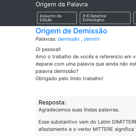
Origem da Palavra
Assunto da
X-8 Detetive
Edição
Etimológico
Origem de Demissão
Palavras:
demissão
,
demitir
Oi pessoal!
Amo o trabalho de vocês e referencio em v
deparei com uma palavra que ainda não está
palavra demissão?
Obrigado pelo lindo trabalho!
Resposta:
Agradecemos suas lindas palavras.
Esse substantivo vem do Latim DIMITTERE
afastamento e o verbo MITTERE significa “