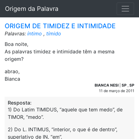
Origem da Palavra
ORIGEM DE TIMIDEZ E INTIMIDADE
Palavras:
íntimo
,
tímido
Boa noite,
As palavras timidez e intimidade têm a mesma
origem?
abrao,
Bianca
BIANCA NESI
|
SP
,
SP
11 de março de 2011
Resposta:
1) Do Latim TIMIDUS, “aquele que tem medo”, de
TIMOR, “medo”.
2) Do L. INTIMUS, “interior, o que é de dentro”,
superlativo de IN, “em”.