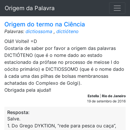
Origem da Palavra
Origem do termo na Ciência
Palavras:
dictiossoma
,
dictióteno
Olá!! Voltei! =D
Gostaria de saber por favor a origem das palavras
DICTIÓTENO (que é o nome dado ao estado
estacionado da prófase no processo de meiose I do
oócito primário) e DICTIOSSOMO (que é o nome dado
à cada uma das pilhas de bolsas membranosas
achatadas do Complexo de Golgi).
Obrigada pela ajuda!!
Estella
|
Rio de Janeiro
19 de setembro de 2016
Resposta:
Salve.
1. Do Grego DYKTION, “rede para pesca ou caça”,