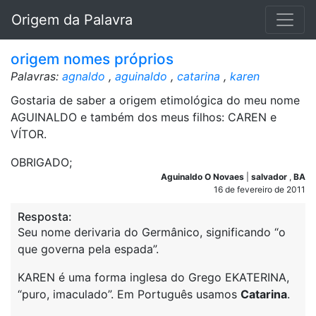
Origem da Palavra
origem nomes próprios
Palavras:
agnaldo
,
aguinaldo
,
catarina
,
karen
Gostaria de saber a origem etimológica do meu nome
AGUINALDO e também dos meus filhos: CAREN e
VÍTOR.
OBRIGADO;
Aguinaldo O Novaes
|
salvador
,
BA
16 de fevereiro de 2011
Resposta:
Seu nome derivaria do Germânico, significando “o
que governa pela espada”.
KAREN é uma forma inglesa do Grego EKATERINA,
“puro, imaculado”. Em Português usamos
Catarina
.