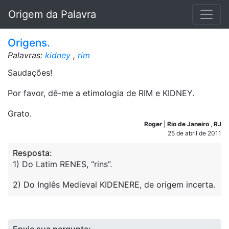
Origem da Palavra
Origens.
Palavras:
kidney
,
rim
Saudações!
Por favor, dê-me a etimologia de RIM e KIDNEY.
Grato.
Roger
|
Rio de Janeiro
,
RJ
25 de abril de 2011
Resposta:
1) Do Latim RENES, “rins”.
2) Do Inglês Medieval KIDENERE, de origem incerta.