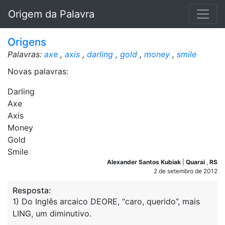
Origem da Palavra
Origens
Palavras:
axe
,
axis
,
darling
,
gold
,
money
,
smile
Novas palavras:
Darling
Axe
Axis
Money
Gold
Smile
Alexander Santos Kubiak
|
Quarai
,
RS
2 de setembro de 2012
Resposta:
1) Do Inglês arcaico DEORE, “caro, querido”, mais
LING, um diminutivo.