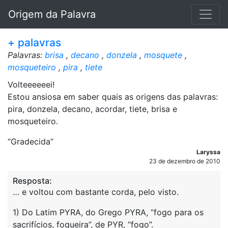
Origem da Palavra
+ palavras
Palavras:
brisa
,
decano
,
donzela
,
mosquete
,
mosqueteiro
,
pira
,
tiete
Volteeeeeei!
Estou ansiosa em saber quais as origens das palavras:
pira, donzela, decano, acordar, tiete, brisa e
mosqueteiro.
“Gradecida”
Laryssa
23 de dezembro de 2010
Resposta:
… e voltou com bastante corda, pelo visto.
1) Do Latim PYRA, do Grego PYRA, “fogo para os
sacrifícios, fogueira”, de PYR, “fogo”.