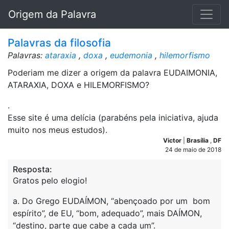
Origem da Palavra
Palavras da filosofia
Palavras:
ataraxia
,
doxa
,
eudemonia
,
hilemorfismo
Poderiam me dizer a origem da palavra EUDAIMONIA,
ATARAXIA, DOXA e HILEMORFISMO?
.
Esse site é uma delícia (parabéns pela iniciativa, ajuda
muito nos meus estudos).
Victor
|
Brasília
,
DF
24 de maio de 2018
Resposta:
Gratos pelo elogio!
a. Do Grego EUDAÍMON, “abençoado por um bom
espírito”, de EU, “bom, adequado”, mais DAÍMON,
“destino, parte que cabe a cada um”.