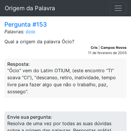
Origem da Palavra
Pergunta #153
Palavras:
ócio
Qual a origem da palavra Ócio?
Cris
|
Campos Novos
11 de fevereiro de 2005
Resposta:
“Ócio” vem do Latim OTIUM, (este encontro “TI”
soava “CI”), “descanso, retiro, inatividade, tempo
livre para fazer algo que não o trabalho, paz,
sossego”.
Envie sua pergunta:
Resolva de uma vez por todas as suas dúvidas
sobre a origem das palavras. Respostas grátis!