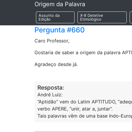
Origem da Palavra
Assunto da
X-8 Detetive
Edição
Etimológico
Pergunta #660
Caro Professor,
Gostaria de saber a origem da palavra APT
Agradeço desde já.
Resposta:
André Luiz:
“Aptidão” vem do Latim APTITUDO, “adequa
verbo APERE, “unir, atar a, juntar”.
Tais palavras vêm de uma base Indo-Europé