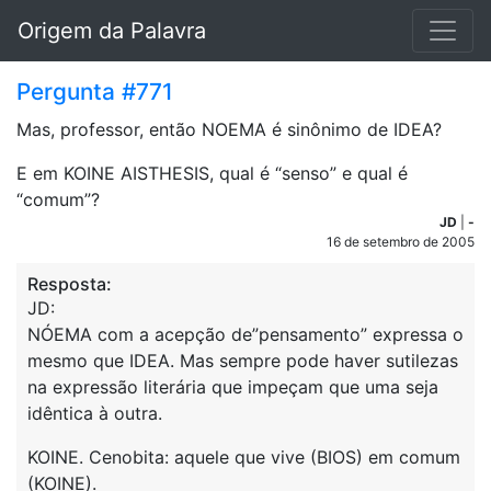
Origem da Palavra
Pergunta #771
Mas, professor, então NOEMA é sinônimo de IDEA?
E em KOINE AISTHESIS, qual é “senso” e qual é
“comum”?
JD
|
-
16 de setembro de 2005
Resposta:
JD:
NÓEMA com a acepção de”pensamento” expressa o
mesmo que IDEA. Mas sempre pode haver sutilezas
na expressão literária que impeçam que uma seja
idêntica à outra.
KOINE. Cenobita: aquele que vive (BIOS) em comum
(KOINE).