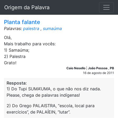
Origem da Palavra
Planta falante
Palavras:
palestra
,
sumaúma
Olá,
Mais trabalho para vocês:
1) Samaúma;
2) Palestra
Grato!
Caio Nesello
|
João Pessoa
,
PB
16 de agosto de 2011
Resposta:
1) Do Tupi SUMA’UMA, o que não nos diz nada.
Please, chega de palavras indígenas!
2) Do Grego PALAISTRA, “escola, local para
exercícios”, de PALAÍEIN, “lutar”.