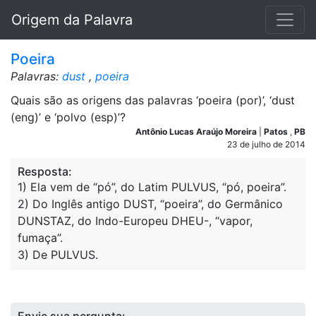
Origem da Palavra
Poeira
Palavras:
dust
,
poeira
Quais são as origens das palavras ‘poeira (por)’, ‘dust
(eng)’ e ‘polvo (esp)’?
Antônio Lucas Araújo Moreira
|
Patos
,
PB
23 de julho de 2014
Resposta:
1) Ela vem de “pó”, do Latim PULVUS, “pó, poeira”.
2) Do Inglês antigo DUST, “poeira”, do Germânico
DUNSTAZ, do Indo-Europeu DHEU-, “vapor,
fumaça”.
3) De PULVUS.