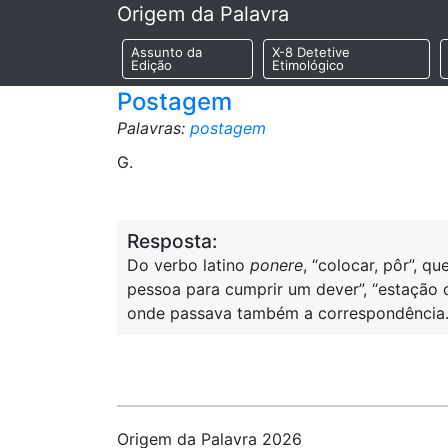
Origem da Palavra
Assunto da
X-8 Detetive
Edição
Etimológico
Postagem
Palavras:
postagem
G.
Resposta:
Do verbo latino
ponere
, “colocar, pôr”, q
pessoa para cumprir um dever”, “estação 
onde passava também a correspondência
Origem da Palavra 2026