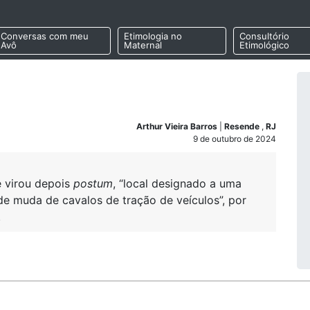
Conversas com meu
Etimologia no
Consultório
Avô
Maternal
Etimológico
Arthur Vieira Barros
|
Resende
,
RJ
9 de outubro de 2024
ue virou depois
postum
, “local designado a uma
de muda de cavalos de tração de veículos”, por
.