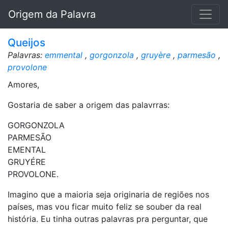
Origem da Palavra
Queijos
Palavras:
emmental
,
gorgonzola
,
gruyère
,
parmesão
,
provolone
Amores,
Gostaria de saber a origem das palavrras:
GORGONZOLA
PARMESÃO
EMENTAL
GRUYÉRE
PROVOLONE.
Imagino que a maioria seja originaria de regiões nos
países, mas vou ficar muito feliz se souber da real
história. Eu tinha outras palavras pra perguntar, que