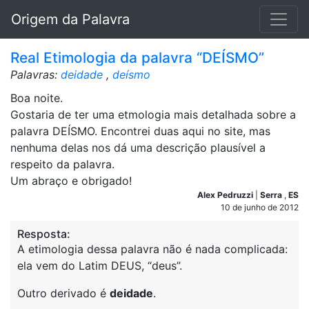
Origem da Palavra
Real Etimologia da palavra “DEÍSMO”
Palavras:
deidade
,
deísmo
Boa noite.
Gostaria de ter uma etmologia mais detalhada sobre a
palavra DEÍSMO. Encontrei duas aqui no site, mas
nenhuma delas nos dá uma descrição plausível a
respeito da palavra.
Um abraço e obrigado!
Alex Pedruzzi
|
Serra
,
ES
10 de junho de 2012
Resposta:
A etimologia dessa palavra não é nada complicada:
ela vem do Latim DEUS, “deus”.
Outro derivado é
deidade
.